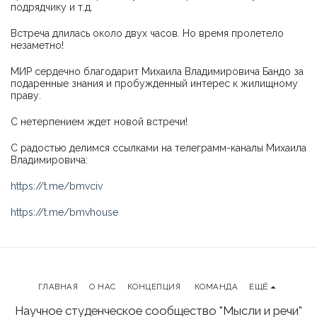
подрядчику и т.д.
Встреча длилась около двух часов. Но время пролетело
незаметно!
МИР сердечно благодарит Михаила Владимировича Бандо за
подаренные знания и пробужденный интерес к жилищному
праву.
С нетерпением ждет новой встречи!
С радостью делимся ссылками на телеграмм-каналы Михаила
Владимировича:
https://t.me/bmvciv
https://t.me/bmvhouse
ГЛАВНАЯ
О НАС
КОНЦЕПЦИЯ
КОМАНДА
ЕЩЁ
Научное студенческое сообщество "Мысли и речи"