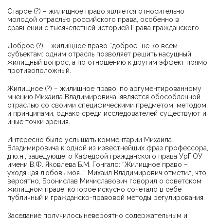
Старое (?) – жилищное право является относительно
молодой отраслью российского права, особенно в
сравнении с тысячелетней историей Права гражданского.
Доброе (?) – жилищное право “доброе” не ко всем
субъектам: одним отрасль позволяет решить насущный
жилищный вопрос, а по отношению к другим эффект прямо
противоположный.
Жилищное (?) – жилищное право, по аргументированному
мнению Михаила Владимировича, является обособленной
отраслью со своими специфическими предметом, методом
и принципами, однако среди исследователей существуют и
иные точки зрения.
Интересно было услышать комментарии Михаила
Владимировича к одной из известнейших фраз профессора,
д.ю.н., заведующего Кафедрой гражданского права УрГЮУ
имени В.Ф. Яковлева Б.М. Гонгало: “Жилищное право –
уходящая любовь моя…” Михаил Владимирович отметил, что,
вероятно, Бронислав Мичиславович говорил о советском
жилищном праве, которое искусно сочетало в себе
публичный и гражданско-правовой методы регулирования.
Заседание получилось невероятно содержательным и