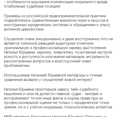
- особенности взыскания компенсации морального вреда
(стабильные судебные позиции).
Примеры из российской правоприменительной практики
подкреплялись сравнительным анализом норм и казусов в
иностранных юридических системах и обращением к опыту
античной цивилистики.
Слушатели очень эмоционально и даже восторженно (что не
является типичной реакцией аудитории) отметили
оригинальную и профессиональную манеру выступления
Натальи Юрьевны: харизму, энергетику, позитивный настрой,
ясность и доступность изложения материала, актуальность
рассмотренных вопросов и всесторонний охват
проблематики.
Используемые Натальей Юрьевной метафоры и точные
сравнения вызвали у слушателей живой интерес!
Наталья Юрьевна приоткрыла завесу тайн судебного
мышления и смогла донести главное: судья - человек и
воспринимает те или иные факты и нормы права при их
профессиональной оценке не только с юридической точки
зрения, но и с учётом моральных, психологических аспектов.
МИР сердечно благодарит Наталью Юрьевну Папушину и