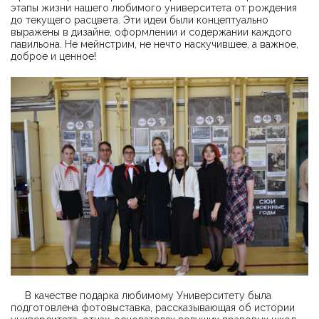
этапы жизни нашего любимого университета от рождения
до текущего расцвета. Эти идеи были концептуально
выражены в дизайне, оформлении и содержании каждого
павильона. Не мейнстрим, не нечто наскучившее, а важное,
доброе и ценное!
В качестве подарка любимому Университету была
подготовлена фотовыставка, рассказывающая об истории