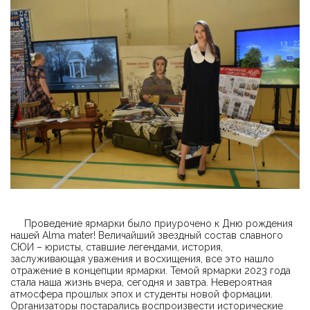
Проведение ярмарки было приурочено к Дню рождения
нашей Аlma mater! Величайший звездный состав славного
СЮИ – юристы, ставшие легендами, история,
заслуживающая уважения и восхищения, все это нашло
отражение в концепции ярмарки. Темой ярмарки 2023 года
стала наша жизнь вчера, сегодня и завтра. Невероятная
атмосфера прошлых эпох и студенты новой формации.
Организаторы постарались воспроизвести исторические