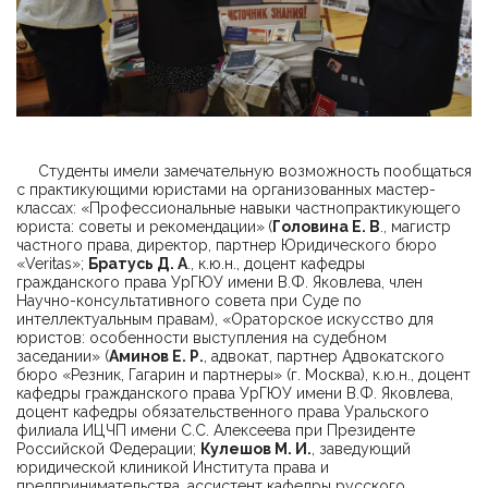
Студенты имели замечательную возможность пообщаться
с практикующими юристами на организованных мастер-
классах: «Профессиональные навыки частнопрактикующего
юриста: советы и рекомендации»
(
Головина Е
.
В
., магистр
частного права, директор, партнер Юридического бюро
«Veritas»;
Братусь Д
.
А
., к.ю.н., доцент кафедры
гражданского права УрГЮУ имени В.Ф. Яковлева, член
Научно-консультативного совета при Суде по
интеллектуальным правам), «Ораторское искусство для
юристов: особенности выступления на судебном
заседании» (
Аминов Е
.
Р
.
, адвокат, партнер Адвокатского
бюро «Резник, Гагарин и партнеры» (г. Москва), к.ю.н., доцент
кафедры гражданского права УрГЮУ имени В.Ф. Яковлева,
доцент кафедры обязательственного права Уральского
филиала ИЦЧП имени С.С. Алексеева при Президенте
Российской Федерации;
Кулешов М
.
И
.
, заведующий
юридической клиникой Института права и
предпринимательства, ассистент кафедры русского,