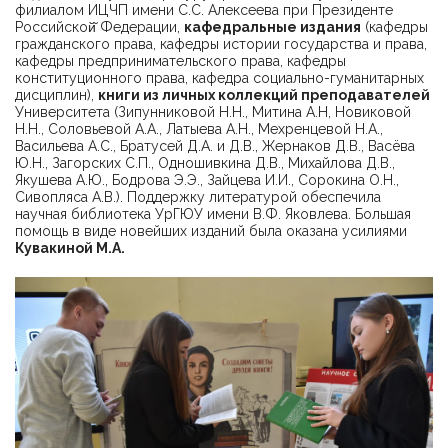
филиалом ИЦЧП имени С.С. Алексеева при Президенте
Российской̆ Федерации,
кафедральные издания
(кафедры
гражданского права, кафедры истории государства и права,
кафедры предпринимательского права, кафедры
конституционного права, кафедра социально-гуманитарных
дисциплин),
книги из личных коллекций преподавателей
Университета (Зипунниковой Н.Н., Митина А.Н, Новиковой
Н.Н., Соловьевой А.А., Латыева А.Н., Мехренцевой Н.А.,
Васильева А.С., Братусей Д.А. и Д.В., Жернаков Д.В., Васёва
Ю.Н., Загорских С.П., Одношивкина Д.В., Михайлова Д.В.,
Якушева А.Ю., Бодрова Э.Э., Зайцева И.И., Сорокина О.Н.,
Сивопляса А.В.). Поддержку литературой обеспечила
научная библиотека УрГЮУ имени В.Ф. Яковлева. Большая
помощь в виде новейших изданий была оказана усилиями
Кувакиной М.А.