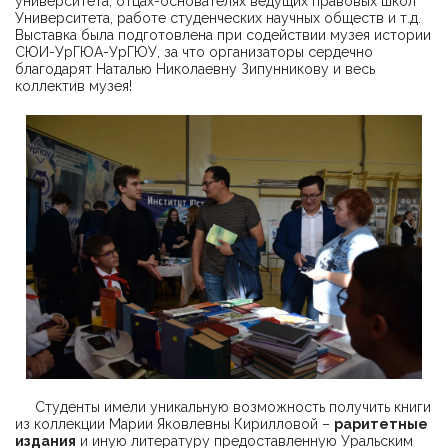
университета, отцах-основателях ведущих правовых школ
Университета, работе студенческих научных обществ и т.д.
Выставка была подготовлена при содействии музея истории
СЮИ-УрГЮА-УрГЮУ, за что организаторы сердечно
благодарят Наталью Николаевну Зипунникову и весь
коллектив музея!
Студенты имели уникальную возможность получить книги
из коллекции Марии Яковлевны Кирилловой –
раритетные
издания
и иную литературу предоставленную Уральским