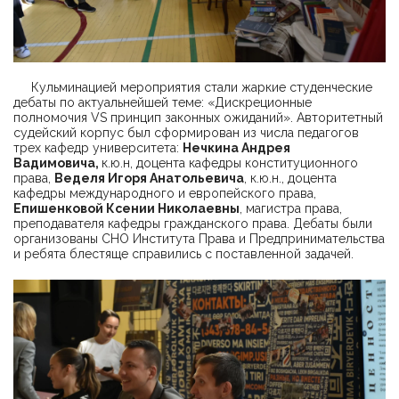
Кульминацией мероприятия стали жаркие студенческие
дебаты по актуальнейшей теме: «Дискреционные
полномочия VS принцип законных ожиданий». Авторитетный
судейский корпус был сформирован из числа педагогов
трех кафедр университета:
Нечкина Андрея
Вадимовича,
к.ю.н, доцента кафедры конституционного
права,
Веделя Игоря Анатольевича
, к.ю.н., доцента
кафедры международного и европейского права,
Епишенковой Ксении Николаевны
, магистра права,
преподавателя кафедры гражданского права. Дебаты были
организованы СНО Института Права и Предпринимательства
и ребята блестяще справились с поставленной задачей.