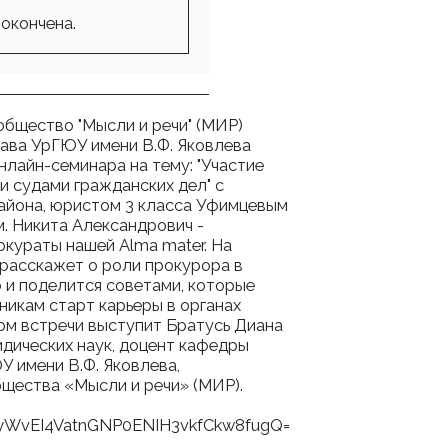
окончена.
общество "Мысли и речи" (МИР)
ава УрГЮУ имени В.Ф. Яковлева
лайн-семинара на тему: "Участие
и судами гражданских дел" с
айона, юристом 3 класса Уфимцевым
. Никита Александрович -
окураты нашей Alma mater. На
 расскажет о роли прокурора в
 и поделится советами, которые
никам старт карьеры в органах
м встречи выступит Братусь Диана
идических наук, доцент кафедры
 имени В.Ф. Яковлева,
бщества «Мысли и речи» (МИР).
T_yWvEI4VatnGNP0ENIH3vkfCkw8fugQ=