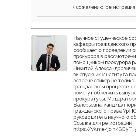
К сожалению, регистрация 
Научное студенческое со
кафедры гражданского пр
сообщает о проведении он
прокурора в рассмотрени
помощником прокурора р
Никитой Александровичем
выспускник Института пр
встрече спикер не только
гражданском процессе, но
помогут облегчить выпуск
прокуратуры. Модераторо
Валерьевна, кандидат юр
гражданского права УрГЮУ
руководитель научного о
Ссылка для регистрации:
https://vk.me/join/BD5