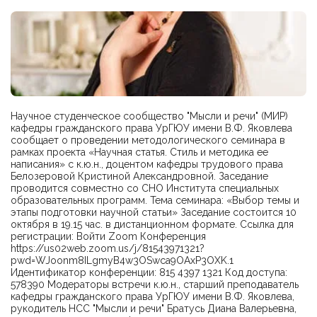
Научное студенческое сообщество "Мысли и речи" (МИР)
кафедры гражданского права УрГЮУ имени В.Ф. Яковлева
сообщает о проведении методологического семинара в
рамках проекта «Научная статья. Стиль и методика ее
написания» с к.ю.н., доцентом кафедры трудового права
Белозеровой Кристиной Александровной. Заседание
проводится совместно со СНО Института специальных
образовательных программ. Тема семинара: «Выбор темы и
этапы подготовки научной статьи» Заседание состоится 10
октября в 19.15 час. в дистанционном формате. Ссылка для
регистрации: Войти Zoom Конференция
https://us02web.zoom.us/j/81543971321?
pwd=WJoonm8ILgmyB4w3OSwca9OAxP3OXK.1
Идентификатор конференции: 815 4397 1321 Код доступа:
578390 Модераторы встречи к.ю.н., старший преподаватель
кафедры гражданского права УрГЮУ имени В.Ф. Яковлева,
рукодитель НСС "Мысли и речи" Братусь Диана Валерьевна,