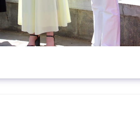
ГЛА
 "Мысли и речи"